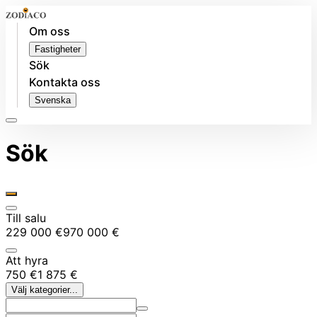
Om oss
Fastigheter
Sök
Kontakta oss
Svenska
Sök
Till salu
229 000 €
970 000 €
Att hyra
750 €
1 875 €
Välj kategorier...