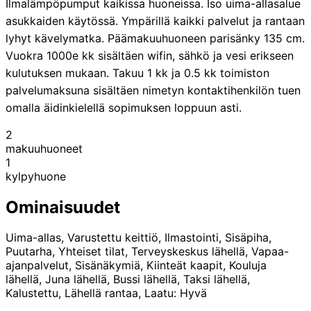
Ilmalämpöpumput kaikissa huoneissa. Iso uima-allasalue
asukkaiden käytössä. Ympärillä kaikki palvelut ja rantaan
lyhyt kävelymatka. Päämakuuhuoneen parisänky 135 cm.
Vuokra 1000e kk sisältäen wifin, sähkö ja vesi erikseen
kulutuksen mukaan. Takuu 1 kk ja 0.5 kk toimiston
palvelumaksuna sisältäen nimetyn kontaktihenkilön tuen
omalla äidinkielellä sopimuksen loppuun asti.
2
makuuhuoneet
1
kylpyhuone
Ominaisuudet
Uima-allas, Varustettu keittiö, Ilmastointi, Sisäpiha,
Puutarha, Yhteiset tilat, Terveyskeskus lähellä, Vapaa-
ajanpalvelut, Sisänäkymiä, Kiinteät kaapit, Kouluja
lähellä, Juna lähellä, Bussi lähellä, Taksi lähellä,
Kalustettu, Lähellä rantaa, Laatu: Hyvä