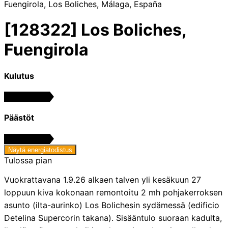
Fuengirola, Los Boliches, Málaga, España
[128322] Los Boliches,
Fuengirola
Kulutus
Käsittelyssä
Päästöt
Käsittelyssä
Näytä energiatodistus
Tulossa pian
Vuokrattavana 1.9.26 alkaen talven yli kesäkuun 27
loppuun kiva kokonaan remontoitu 2 mh pohjakerroksen
asunto (ilta-aurinko) Los Bolichesin sydämessä (edificio
Detelina Supercorin takana). Sisääntulo suoraan kadulta,